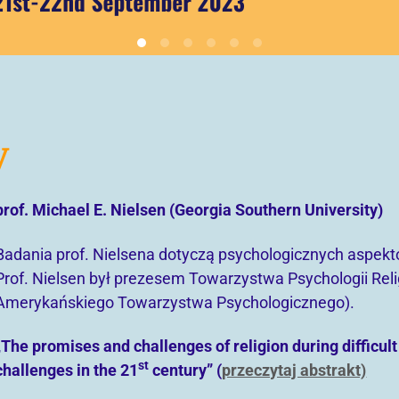
y
prof. Michael E. Nielsen (Georgia Southern University)
Badania prof. Nielsena dotyczą psychologicznych aspektó
Prof. Nielsen był prezesem Towarzystwa Psychologii Relig
Amerykańskiego Towarzystwa Psychologicznego).
„The promises and challenges of religion during difficul
st
challenges in the 21
century”
(
przeczytaj abstrakt)